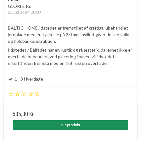
GLORI ir Ko
2UG104BN0000
BALTIC HOME ildstedet er fremstillet af kraftigt, ubehandlet
jernplade med en tykkelse på 2,0 mm, hvilket giver det en solid
og holdbar konstruktion.
Ildstedet / Bålfadet har en rustik og rå æstetik, da jernet ikke er
overflade behandlet, ved placering i haven vil ildstedet
efterhånden fremstå med en flot rusten overflade.
1 - 3 Hverdage
595,00 Kr.
Vis produkt