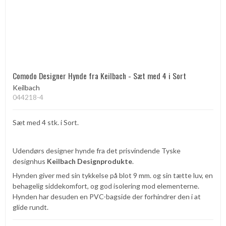
Comodo Designer Hynde fra Keilbach - Sæt med 4 i Sort
Keilbach
044218-4
Sæt med 4 stk. i Sort.
Udendørs designer hynde fra det prisvindende Tyske
designhus
Keilbach Designprodukte
.
Hynden giver med sin tykkelse på blot 9 mm. og sin tætte luv, en
behagelig siddekomfort, og god isolering mod elementerne.
Hynden har desuden en PVC-bagside der forhindrer den i at
glide rundt.