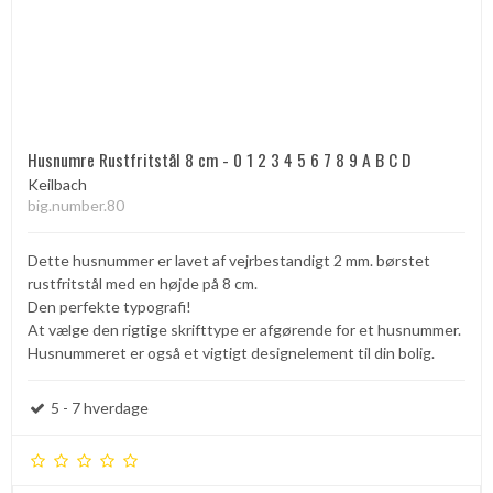
Husnumre Rustfritstål 8 cm - 0 1 2 3 4 5 6 7 8 9 A B C D
Keilbach
big.number.80
Dette husnummer er lavet af vejrbestandigt 2 mm. børstet
rustfritstål med en højde på 8 cm.
Den perfekte typografi!
At vælge den rigtige skrifttype er afgørende for et husnummer.
Husnummeret er også et vigtigt designelement til din bolig.
5 - 7 hverdage