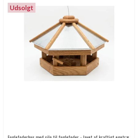
Udsolgt
Fuglefoderhus med silo til fuglefoder - lavet af kraftigt egetræ