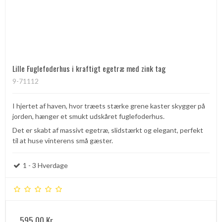
Lille Fuglefoderhus i kraftigt egetræ med zink tag
9-71112
I hjertet af haven, hvor træets stærke grene kaster skygger på
jorden, hænger et smukt udskåret fuglefoderhus.
Det er skabt af massivt egetræ, slidstærkt og elegant, perfekt
til at huse vinterens små gæster.
1 - 3 Hverdage
595,00 Kr.