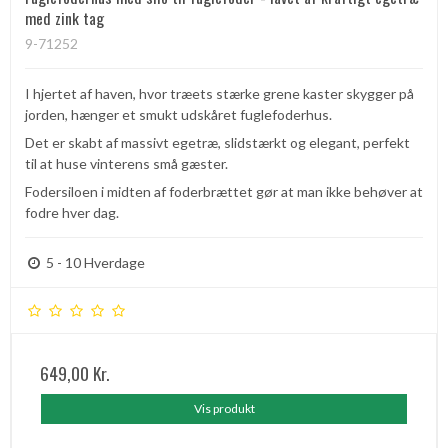
med zink tag
9-71252
I hjertet af haven, hvor træets stærke grene kaster skygger på
jorden, hænger et smukt udskåret fuglefoderhus.
Det er skabt af massivt egetræ, slidstærkt og elegant, perfekt
til at huse vinterens små gæster.
Fodersiloen i midten af foderbrættet gør at man ikke behøver at
fodre hver dag.
5 - 10 Hverdage
649,00 Kr.
Vis produkt