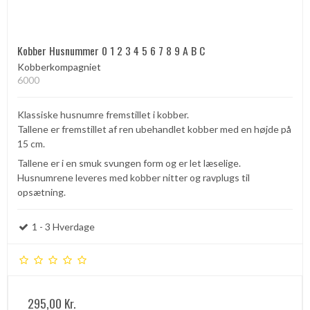
Kobber Husnummer 0 1 2 3 4 5 6 7 8 9 A B C
Kobberkompagniet
6000
Klassiske husnumre fremstillet i kobber.
Tallene er fremstillet af ren ubehandlet kobber med en højde på
15 cm.
Tallene er i en smuk svungen form og er let læselige.
Husnumrene leveres med kobber nitter og ravplugs til
opsætning.
1 - 3 Hverdage
295,00 Kr.