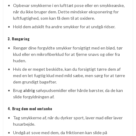
Opbevar smykkerne i en lufttæt pose eller en smykkeæske,
når du ikke bruger dem. Dette mindsker eksponering for
luftfugtighed, som kan få dem til at oxidere.
Hold dem adskilt fra andre smykker for at undgå ridser.
3. Rengøring
Rengør dine forgyldte smykker forsigtigt med en blød, tør
klud eller en mikrofiberklud for at fjerne snavs og olier fra
huden.
Hvis de er meget beskidte, kan du forsigtigt tørre dem af
med en let fugtig klud med mild sæbe, men sørg for at tørre
dem grundigt bagefter.
Brug
aldrig
sølvpudsemidler eller hårde børster, da de kan
slide forgyldningen af.
4. Brug dem med omtanke
Tag smykkerne af, når du dyrker sport, laver mad eller laver
husarbejde.
Undgå at sove med dem, da friktionen kan slide på