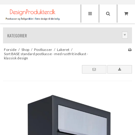
KATEGORIER
Forside
/
Shop
/
Postkasser
/
Lakeret
/
Sort BASE standard postkasse - med rustfrit indkast -
klassisk design