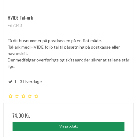
HVIDE Tal-ark
F67343
Få dit husnummer på postkassen på en flot måde.
Tal-ark med HVIDE folio tal til påsætning på postkasse eller
navneskilt.
Der medfølger overførings og skitseark der sikrer at tallene står
lige.
1 - 3 Hverdage
74,00 Kr.
Vis produkt