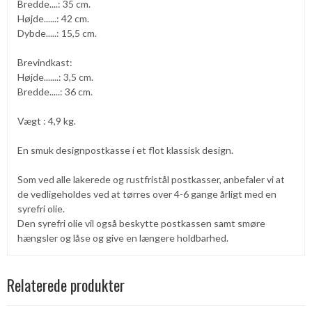
Bredde....: 35 cm.
Højde......: 42 cm.
Dybde.....: 15,5 cm.
Brevindkast:
Højde.......: 3,5 cm.
Bredde.....: 36 cm.
Vægt : 4,9 kg.
En smuk designpostkasse i et flot klassisk design.
Som ved alle lakerede og rustfristål postkasser, anbefaler vi at
de vedligeholdes ved at tørres over 4-6 gange årligt med en
syrefri olie.
Den syrefri olie vil også beskytte postkassen samt smøre
hængsler og låse og give en længere holdbarhed.
Relaterede produkter