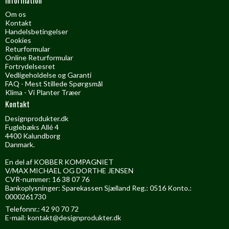
Om os
Kontakt
Handelsbetingelser
Cookies
Returformular
Online Returformular
Fortrydelsesret
Vedligeholdelse og Garanti
FAQ - Mest Stillede Spørgsmål
Klima - Vi Planter Træer
Kontakt
Designprodukter.dk
Fuglebæks Allé 4
4400 Kalundborg
Danmark.
En del af KOBBER KOMPAGNIET
V/MAX MICHAEL OG DORTHE JENSEN
CVR-nummer: 16 38 07 76
Bankoplysninger: Sparekassen Sjælland Reg.: 0516 Konto.:
0000261730
Telefonnr.: 42 90 70 72
E-mail
:
kontakt@designprodukter.dk