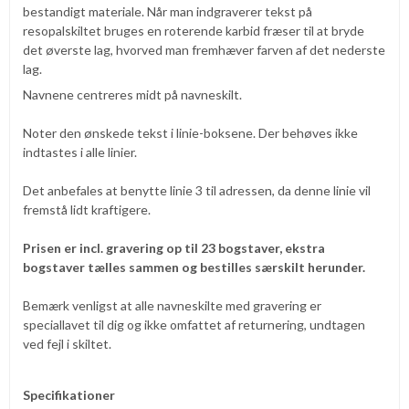
bestandigt materiale. Når man indgraverer tekst på
resopalskiltet bruges en roterende karbid fræser til at bryde
det øverste lag, hvorved man fremhæver farven af det nederste
lag.
Navnene centreres midt på navneskilt.
Noter den ønskede tekst i linie-boksene. Der behøves ikke
indtastes i alle linier.
Det anbefales at benytte linie 3 til adressen, da denne linie vil
fremstå lidt kraftigere.
Prisen er incl. gravering op til 23 bogstaver, ekstra
bogstaver tælles sammen og bestilles særskilt herunder.
Bemærk venligst at alle navneskilte med gravering er
speciallavet til dig og ikke omfattet af returnering, undtagen
ved fejl i skiltet.
Specifikationer