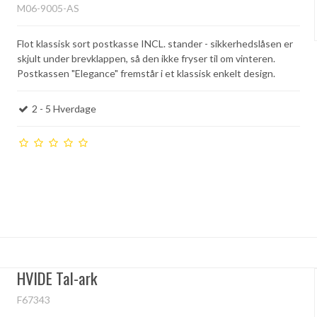
M06-9005-AS
Flot klassisk sort postkasse INCL. stander - sikkerhedslåsen er
skjult under brevklappen, så den ikke fryser til om vinteren.
Postkassen "Elegance" fremstår i et klassisk enkelt design.
2 - 5 Hverdage
HVIDE Tal-ark
F67343