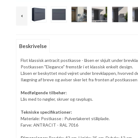
Beskrivelse
Flot klassisk antracit postkasse - låsen er skjult under brevkla
Postkassen "Elegance" fremstår i et klassisk enkelt design.
Låsen er beskyttet mod vejret under brevklappen, hvorved de
Ilægning af breve og aviser sker let fra fronten af postkasse
Medfølgende tilbehør:
Lås med to nøgler, skruer og ravplugs.
Tekniske specifikationer:
Materiale: Postkasse : Pulverlakeret stålplade.
Farve: ANTRACIT - RAL 7016
Dimensioner
: Bredde: 42 cm, Højde: 35 cm, Dybde: 12 cm.