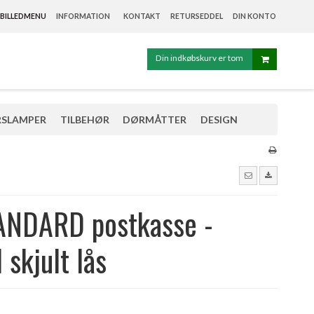
BILLEDMENU
INFORMATION
KONTAKT
RETURSEDDEL
DIN KONTO
Din indkøbskurv er tom
SLAMPER
TILBEHØR
DØRMÅTTER
DESIGN
ANDARD postkasse -
 skjult lås