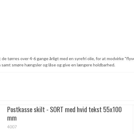
t de tørres over 4-6 gange årligt med en syrefri olie, for at modvirke "fl
n samt smøre hængsler og låse og give en længere holdbarhed.
Postkasse skilt - SORT med hvid tekst 55x100
mm
4007