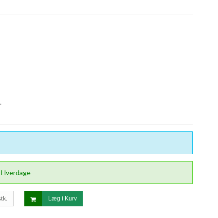
.
5 Hverdage
stk.
Læg i Kurv