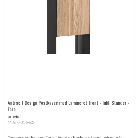
Antracit Design Postkasse med Lamineret front - Inkl. Stander -
Faro
bravios
M36-7016-BS
Design postkassen Faro. Låsen er beskyttet mod vejret, når