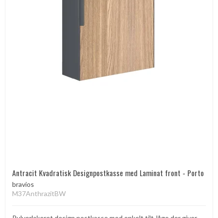
Antracit Kvadratisk Designpostkasse med Laminat front - Porto
bravios
M37AnthrazitBW
Pulverlakeret design postkasse med enkelt tilt-låge der giver