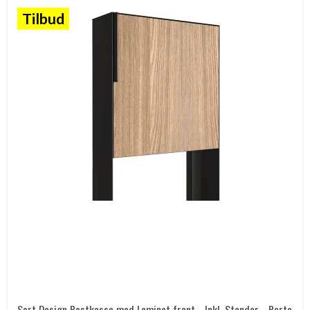
Tilbud
Sort Design Postkasse med Laminat front - Inkl. Stander - Porto